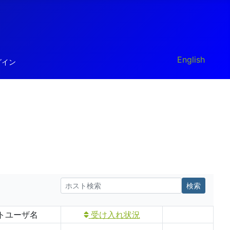
あなたが使う言
English
グイン
トユーザ名
受け入れ状況