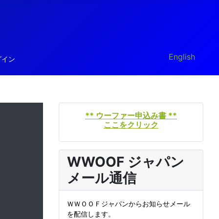
あなたが使う言
English
グイン
** ウーファー申込み書 **
ここをクリック
WWOOF ジャパン
メール通信
ＷＷＯＯＦジャパンからお知らせメール
を配信します。