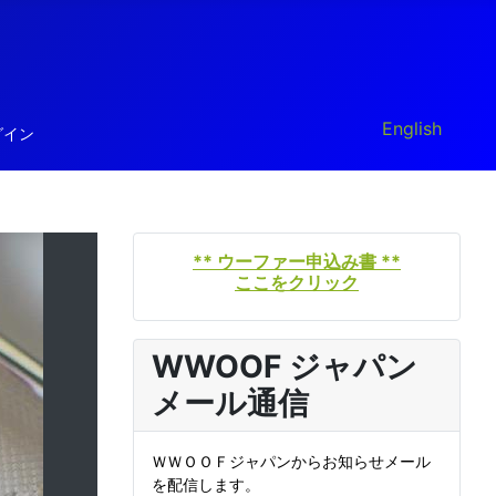
あなたが使う言
English
グイン
** ウーファー申込み書 **
ここをクリック
WWOOF ジャパン
メール通信
ＷＷＯＯＦジャパンからお知らせメール
を配信します。